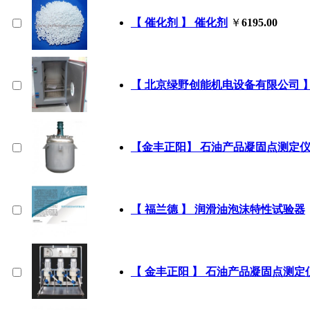
【 催化剂 】 催化剂
￥
6195.00
【 北京绿野创能机电设备有限公司 
【金丰正阳】 石油产品凝固点测定
【 福兰德 】 润滑油泡沫特性试验器
【 金丰正阳 】 石油产品凝固点测定