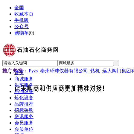
全国
收藏本页
手机版
公众号
购物车
(
0
)
推广
热搜：
Pyzs
泰州环球仪器有限公司
钻机
远大阀门集团
首页
商城服务
供应服务
石油设备
炼化设备
品牌推荐
招标采购
资讯服务
会员服务
会员单位