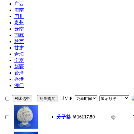
广西
海南
四川
贵州
云南
西藏
陕西
甘肃
青海
宁夏
新疆
台湾
香港
澳门
VIP
分子筛
￥
16117.50