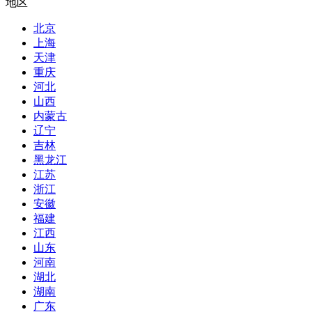
地区
北京
上海
天津
重庆
河北
山西
内蒙古
辽宁
吉林
黑龙江
江苏
浙江
安徽
福建
江西
山东
河南
湖北
湖南
广东