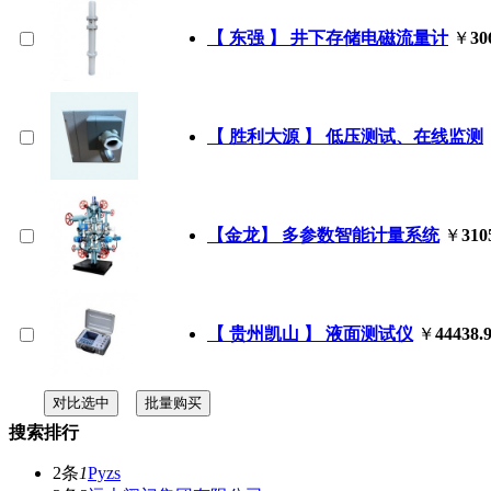
【 东强 】 井下存储电磁流量计
￥
30
【 胜利大源 】 低压测试、在线监测
【金龙】 多参数智能计量系统
￥
310
【 贵州凯山 】 液面测试仪
￥
44438.
搜索排行
2条
1
Pyzs