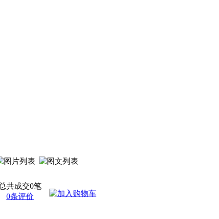
总共成交0笔
0条评价