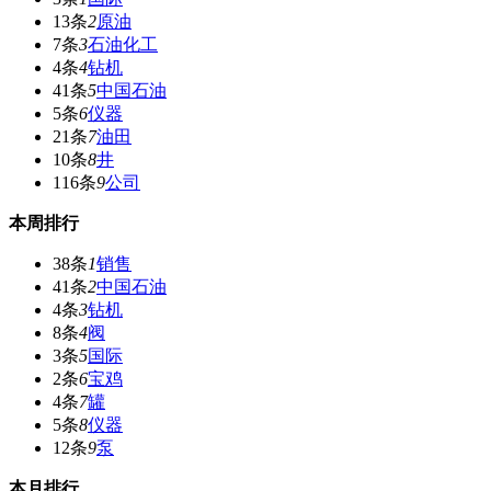
13条
2
原油
7条
3
石油化工
4条
4
钻机
41条
5
中国石油
5条
6
仪器
21条
7
油田
10条
8
井
116条
9
公司
本周排行
38条
1
销售
41条
2
中国石油
4条
3
钻机
8条
4
阀
3条
5
国际
2条
6
宝鸡
4条
7
罐
5条
8
仪器
12条
9
泵
本月排行