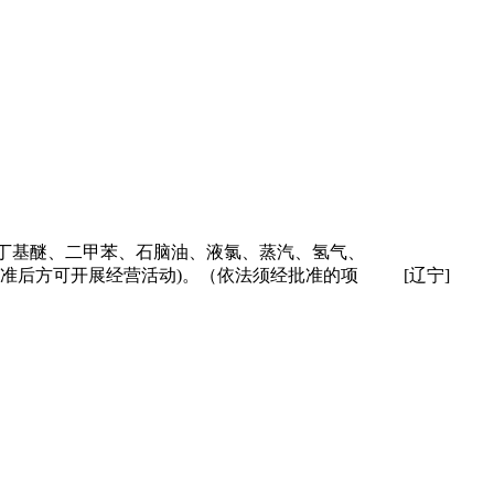
丁基醚、二甲苯、石脑油、液氯、蒸汽、氢气、
准后方可开展经营活动)。（依法须经批准的项
[辽宁]