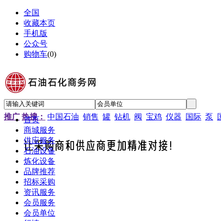
全国
收藏本页
手机版
公众号
购物车
(
0
)
推广
热搜：
中国石油
销售
罐
钻机
阀
宝鸡
仪器
国际
泵
首页
商城服务
供应服务
石油设备
炼化设备
品牌推荐
招标采购
资讯服务
会员服务
会员单位